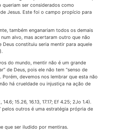
ão queriam ser considerados como
 de Jesus. Este foi o campo propício para
ntante, também enganariam todos os demais
m num alvo, mas acertaram outro que não
 Deus constituiu seria mentir para aquele
).
ivos do mundo, mentir não é um grande
r” de Deus, pois ele não tem “senso de
rte. Porém, devemos nos lembrar que esta não
, não há crueldade ou injustiça na ação de
.6; 15.26, 16.13, 17.17; Ef 4.25; 2Jo 1.4).
 pelos outros é uma estratégia própria de
ue que ser iludido por mentiras.