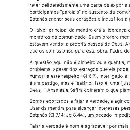
reter deliberadamente uma parte os exporia
participantes “parciais” no sustento da comu
Satanás encher seus corações e induzí-los a 
O “alvo” principal da mentira era a lideran
membros da comunidade. Quem profere mentir
estavam vendo: a própria pessoa de Deus. Ana
que os comissionou para esta obra. Pedro dei
A questão aqui não é dinheiro ou a quantia,
problema, apesar dos estragos que ela pode 
humor” a este respeito (Gl 6.7). Interligado 
é um castigo, mas é “salário”, isto é, uma “ju
Deus – Ananias e Safira colheram o que pla
Somos exortados a falar a verdade, a agir com 
Usar da mentira para alcançar interesses pes
Satanás (Sl 7.14; Jo 8.44), um pecado impedit
Falar a verdade é bom e agradável; por mais d