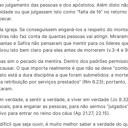
 ao julgamento das pessoas e dos apóstolos. Além disto n
nidade ou que julgassem isto como “falta de fé” no retorno
pecar.
ça da igreja. Se conseguissem enganá-los a respeito do mo
as não faz conta de quantas pessoas vai atingir. Mirara
nias e Safira não pensaram que mentir para os líderes que
xou isto bem claro para eles antes de morrerem (v.3-4 e 9
 mas sim o pecado da mentira. Dentro dos padrões permiss
causar. O que importa realmente é que não se deve “zomba
a isto está a dura disciplina a que foram submetidos: a mo
sta retribuição por serviços prestados” (Rm 6.23); portanto
ntaram.
verdade, a sentir a verdade, a viver em verdade (Jo 8.32, 14
soais, para enganar as pessoas, para não sermos “julgados”
ivo para entrar no reino dos céus (Ap 21.27, 22.15).
ifícil que seja ouvir, é muito melhor saber a verdade do q