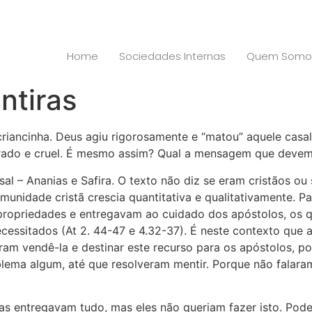
Home
Sociedades Internas
Quem Somo
entiras
criancinha. Deus agiu rigorosamente e “matou” aquele casa
irado e cruel. É mesmo assim? Qual a mensagem que devem
l – Ananias e Safira. O texto não diz se eram cristãos ou
munidade cristã crescia quantitativa e qualitativamente. P
ropriedades e entregavam ao cuidado dos apóstolos, os q
cessitados (At 2. 44-47 e 4.32-37). É neste contexto que a
m vendê-la e destinar este recurso para os apóstolos, por
lema algum, até que resolveram mentir. Porque não falar
s entregavam tudo, mas eles não queriam fazer isto. Pod