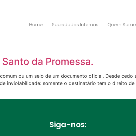
Home
Sociedades Internas
Quem Somo
o Santo da Promessa.
a comum ou um selo de um documento oficial. Desde cedo a
nviolabilidade: somente o destinatário tem o direito de a
Siga-nos: