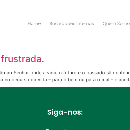
Home
Sociedades Internas
Quem Somo
frustrada.
idão ao Senhor onde a vida, o futuro e o passado são ente
na no decurso da vida – para o bem ou para o mal – e acei
Siga-nos: