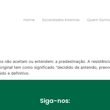
Home
Sociedades Internas
Quem Somo
ãos não aceitam ou entendem: a predestinação. A resistênci
 original tem como significado “decidido de antemão, preo
do e definitivo.
Siga-nos: