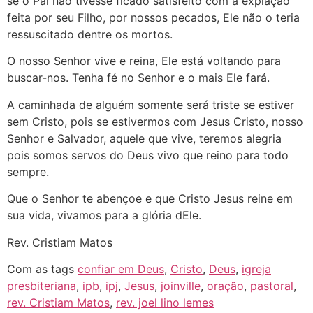
se o Pai não tivesse ficado satisfeito com a expiação
feita por seu Filho, por nossos pecados, Ele não o teria
ressuscitado dentre os mortos.
O nosso Senhor vive e reina, Ele está voltando para
buscar-nos. Tenha fé no Senhor e o mais Ele fará.
A caminhada de alguém somente será triste se estiver
sem Cristo, pois se estivermos com Jesus Cristo, nosso
Senhor e Salvador, aquele que vive, teremos alegria
pois somos servos do Deus vivo que reino para todo
sempre.
Que o Senhor te abençoe e que Cristo Jesus reine em
sua vida, vivamos para a glória dEle.
Rev. Cristiam Matos
Com as tags
confiar em Deus
,
Cristo
,
Deus
,
igreja
presbiteriana
,
ipb
,
ipj
,
Jesus
,
joinville
,
oração
,
pastoral
,
rev. Cristiam Matos
,
rev. joel lino lemes