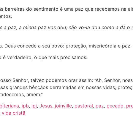
s barreiras do sentimento é uma paz que recebemos na al
ntos.
s a paz, a minha paz vos dou; não vo-la dou como a dá o
za. Deus concede a seu povo: proteção, misericórdia e paz.
o é verdadeiro, o que mais precisamos.
osso Senhor, talvez podemos orar assim: “Ah, Senhor, nos
sas grandes bênçãos derramadas em nossas vidas, proteçã
gradecemos, amém.”
biteriana
,
ipb
,
ipj
,
Jesus
,
joinville
,
pastoral
,
paz
,
pecado
,
pre
,
vida cristã