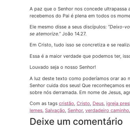
A paz que o Senhor nos concede ultrapassa a
recebemos do Pai é plena em todos os mome
Ele mesmo disse a seus discípulos:
“Deixo-vo
se atemorize.”
João 14.27.
Em Cristo, tudo isso se concretiza e se reali
Essa é a maior verdade que podemos ter, iss
Louvado seja o nosso Senhor!
A luz deste texto como poderíamos orar ao n
Senhor cuida dos seus! Que reconheçamos es
sobre nós derramada. Em nome de Jesus, a
Com as tags
cristão
,
Cristo
,
Deus
,
igreja pres
lemes
,
Salvação
,
Senhor
,
verdadeiro caminho
Deixe um comentário